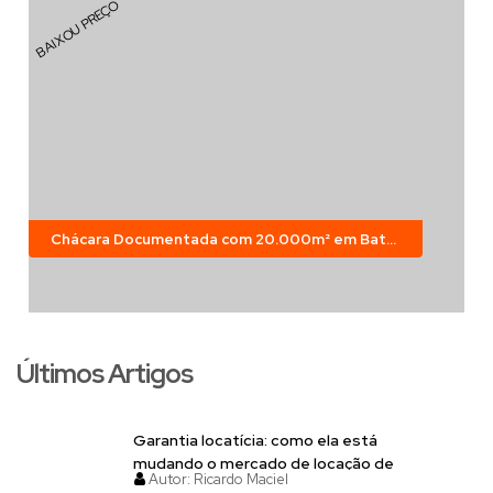
BAIXOU PREÇO
Chácara Documentada com 20.000m² em Bateias – Campo Largo
Últimos Artigos
Garantia locatícia: como ela está
mudando o mercado de locação de
Autor:
Ricardo Maciel
imóveis em Curitiba