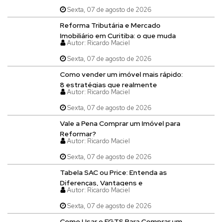
Sexta, 07 de agosto de 2026
Reforma Tributária e Mercado
Imobiliário em Curitiba: o que muda
Autor:
Ricardo Maciel
para quem compra, vende, aluga ou
constrói imóveis
Sexta, 07 de agosto de 2026
Como vender um imóvel mais rápido:
8 estratégias que realmente
Autor:
Ricardo Maciel
funcionam
Sexta, 07 de agosto de 2026
Vale a Pena Comprar um Imóvel para
Reformar?
Autor:
Ricardo Maciel
Sexta, 07 de agosto de 2026
Tabela SAC ou Price: Entenda as
Diferenças, Vantagens e
Autor:
Ricardo Maciel
Desvantagens Antes de Financiar
um Imóvel
Sexta, 07 de agosto de 2026
Como Usar o FGTS Para Comprar um