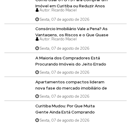
Imóvel em Curitiba ou Reduzir Anos
Autor:
Ricardo Maciel
do Seu Financiamento
Sexta, 07 de agosto de 2026
Consórcio Imobiliário Vale a Pena? As
Vantagens, os Riscos e o Que Quase
Autor:
Ricardo Maciel
Ninguém Explica Antes de Você
Entrar em um Grupo
Sexta, 07 de agosto de 2026
A Maioria dos Compradores Está
Procurando Imóveis do Jeito Errado
E Perdendo Grandes Oportunidades
Sexta, 07 de agosto de 2026
em Curitiba
Apartamentos compactos lideram
nova fase do mercado imobiliário de
Curitiba
Sexta, 07 de agosto de 2026
Curitiba Mudou: Por Que Muita
Gente Ainda Está Comprando
Imóvel Errado em 2026
Sexta, 07 de agosto de 2026