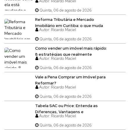
Autor:
Ricardo Maciel
imóveis em Curitiba
Quinta, 06 de agosto de 2026
Reforma Tributária e Mercado
Imobiliário em Curitiba: o que muda
Autor:
Ricardo Maciel
para quem compra, vende, aluga ou
constrói imóveis
Quinta, 06 de agosto de 2026
Como vender um imóvel mais rápido:
8 estratégias que realmente
Autor:
Ricardo Maciel
funcionam
Quinta, 06 de agosto de 2026
Vale a Pena Comprar um Imóvel para
Reformar?
Autor:
Ricardo Maciel
Quinta, 06 de agosto de 2026
Tabela SAC ou Price: Entenda as
Diferenças, Vantagens e
Autor:
Ricardo Maciel
Desvantagens Antes de Financiar
um Imóvel
Quinta, 06 de agosto de 2026