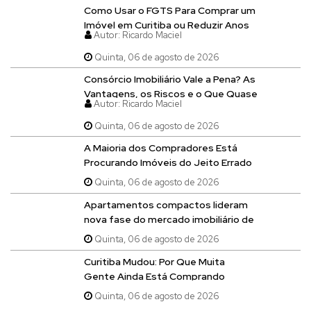
Como Usar o FGTS Para Comprar um
Imóvel em Curitiba ou Reduzir Anos
Autor:
Ricardo Maciel
do Seu Financiamento
Quinta, 06 de agosto de 2026
Consórcio Imobiliário Vale a Pena? As
Vantagens, os Riscos e o Que Quase
Autor:
Ricardo Maciel
Ninguém Explica Antes de Você
Entrar em um Grupo
Quinta, 06 de agosto de 2026
A Maioria dos Compradores Está
Procurando Imóveis do Jeito Errado
E Perdendo Grandes Oportunidades
Quinta, 06 de agosto de 2026
em Curitiba
Apartamentos compactos lideram
nova fase do mercado imobiliário de
Curitiba
Quinta, 06 de agosto de 2026
Curitiba Mudou: Por Que Muita
Gente Ainda Está Comprando
Imóvel Errado em 2026
Quinta, 06 de agosto de 2026