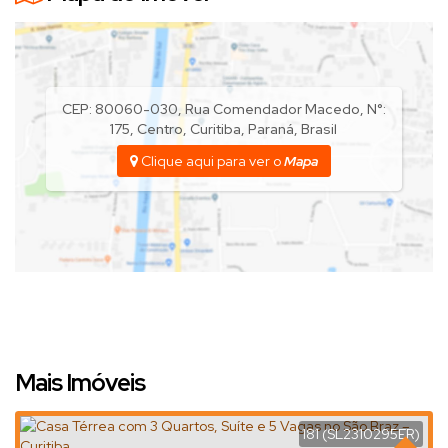
CEP: 80060-030
,
Rua Comendador Macedo
,
N°:
175
,
Centro
,
Curitiba
,
Paraná
,
Brasil
Clique aqui para ver o
Mapa
Mais Imóveis
181
(SL2310295ER)