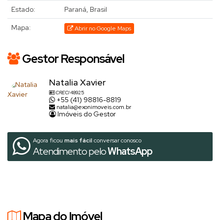
Estado:
Paraná, Brasil
Mapa:
Abrir no Google Maps
Gestor Responsável
Natalia Xavier
CRECI
48925
+55 (41) 98816-8819
natalia@exonimoveis.com.br
Imóveis do Gestor
Agora ficou
mais fácil
conversar conosco
Atendimento pelo
WhatsApp
Mapa do Imóvel