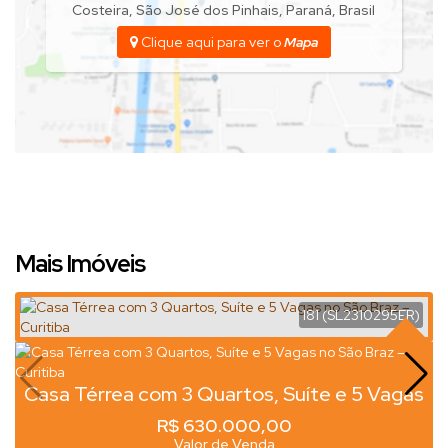
Costeira
,
São José dos Pinhais
,
Paraná
,
Brasil
Clique aqui para ver o
Mapa
Mais Imóveis
181
(SL2310295ER)
Casa Térrea com 3 Quartos, Suíte e 5 Vagas
no São Braz – Curitiba
R$
630.000,00
Valor de Venda