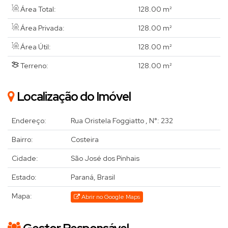
Área Total:
128
.00
m²
Área Privada:
128
.00
m²
Área Útil:
128
.00
m²
Terreno:
128
.00
m²
Localização do Imóvel
Endereço:
Rua Oristela Foggiatto
,
N°:
232
Bairro:
Costeira
Cidade:
São José dos Pinhais
Estado:
Paraná, Brasil
Mapa:
Abrir no Google Maps