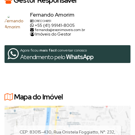
Gestor Responsável
Fernando Amorim
CRECI
34851
+55 (41) 99141-8005
fernando@exonimoveis.com.br
Imóveis do Gestor
Agora ficou
mais fácil
conversar conosco
Atendimento pelo
WhatsApp
Mapa do Imóvel
CEP: 83015-430
,
Rua Oristela Foggiatto
,
N°:
232
,