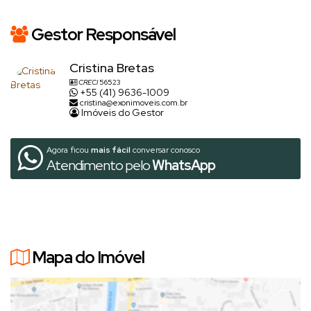
Gestor Responsável
Cristina Bretas
CRECI
56523
+55 (41) 9636-1009
cristina@exonimoveis.com.br
Imóveis do Gestor
Agora ficou
mais fácil
conversar conosco
Atendimento pelo
WhatsApp
Mapa do Imóvel