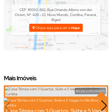
CEP: 81050-160
,
Rua Orlando Albino von der
Osten
,
N°:
425 - C1
,
Novo Mundo
,
Curitiba
,
Paraná
,
Brasil
Clique aqui para ver o
Mapa
Mais Imóveis
181
(SL2310295ER)
Casa Térrea com 3 Quartos, Suíte e 5 Vagas