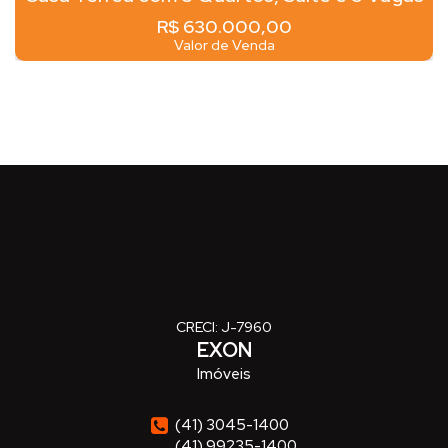
no São Braz – Curitiba
R$
630.000,00
Valor de Venda
CRECI: J-7960
EXON
Imóveis
(41) 3045-1400
(41) 99235-1400