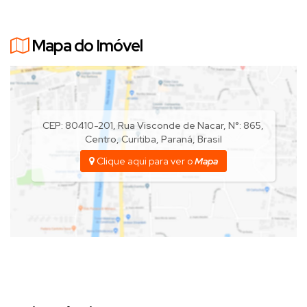
Mapa do Imóvel
CEP: 80410-201
,
Rua Visconde de Nacar
,
N°:
865
,
Centro
,
Curitiba
,
Paraná
,
Brasil
Clique aqui para ver o
Mapa