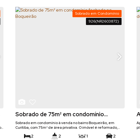
Sobrado em Condomínio
926
(NR2603872)
Sobrado de 75m² em condomínio
A
fechado no Boqueirão
e
Sobrado em condomínio à venda no bairro Boqueirão, em
A
o
Curitiba, com 75m² de área privativa. O imóvel é reformado,
p
conta com excelente padrão de acabamento e está semi
b
2
2
1
2
mobiliado, oferecendo praticidade e conforto para o dia a dia.
p