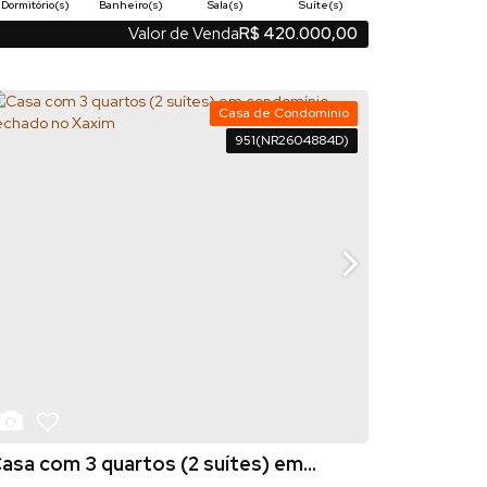
mbiente exclusivo de lazer com mais privacidade. Destaques
Dormitório(s)
Banheiro(s)
Sala(s)
Suíte(s)
: 3 quartos, sendo 1 suíte 2 banheiros recém
1
79
m²
118
m²
.53
.97
Valor de Venda
R$
420.000,00
Privativo:
Total:
eformados, com móveis sob medida Face...
Vaga(s)
79
m²
.53
Útil:
Casa de Condomínio
951
(NR2604884D)
asa com 3 quartos (2 suítes) em