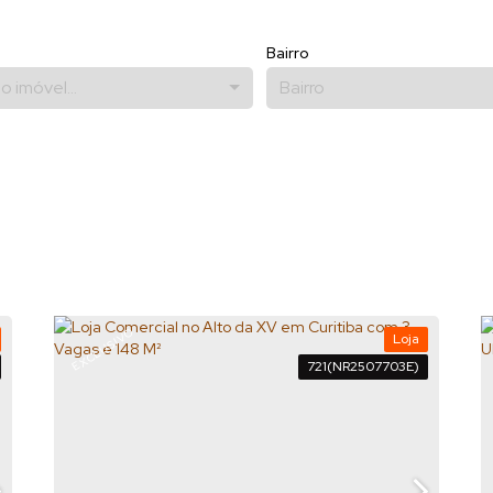
Bairro
o imóvel...
Bairro
EXCLUSIVO
Loja
721
(NR2507703E)