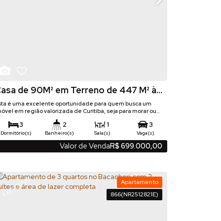
asa de 90M² em Terreno de 447 M² à
enda no Uberaba
sta é uma excelente oportunidade para quem busca um
móvel em região valorizada de Curitiba, seja para morar ou
vestir. Localizado no bairro Uberaba, este terreno de 447,37
3
2
1
3
² conta com uma casa de aproximadamente 90 m² privativos
 uma infraestrutura completa ao redor. A zona é ZR2, ideal
Dormitório(s)
Banheiro(s)
Sala(s)
Vaga(s)
ara quem deseja explorar potencial construtivo. Excelente
90
m²
447
m²
90
m²
.00
.37
.00
Valor de Venda
R$
699.000,00
Privativo:
Total:
Útil:
ara construção de sobrados. Destaques...
11
m
.85
Frente:
EXCLUSIVO
Apartamento
866
(NR2512821E)