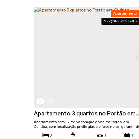
159
m²
.38
Útil:
EXCLUSIVO
Apartamento
922
(NR2603869E)
Apartamento 3 quartos no Portão em
Curitiba
Apartamento com 57 m² no coração do bairro Portão, em
Curitiba, com localização privilegiada e face norte, garantind
ótima iluminação natural. Semi mobiliado, o imóvel possui
3
1
1
1
planta funcional e excelente aproveitamento dos espaços.