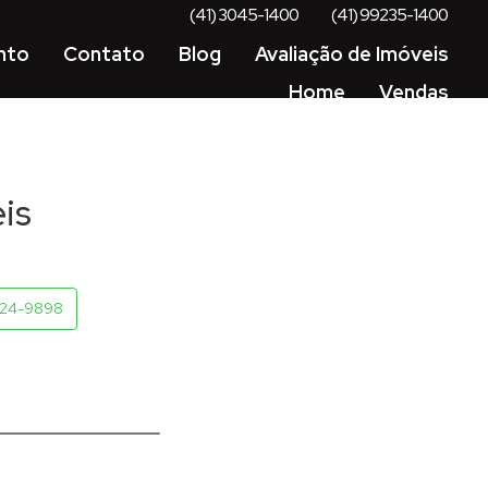
(41) 3045-1400
(41) 99235-1400
nto
Contato
Blog
Avaliação de Imóveis
Home
Vendas
is
724-9898