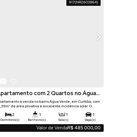
917
(NR2603864)
partamento com 2 Quartos no Água
erde em Curitiba
partamento à venda no bairro Água Verde, em Curitiba, com
,39m² de área privativa e excelente incidência solar. O
móvel é bem ventilado, ensolarado e oferece ótima
2
1
1
1
istribuição interna, além de estar semi mobiliado,
roporcionando mais praticidade para quem busca conforto e
Dormitório(s)
Banheiro(s)
Sala(s)
Vaga(s)
uncionalidade em uma das regiões mais desejadas da
61
m²
84
m²
61
m²
.39
.59
.39
Valor de Venda
R$
485.000,00
Privativo:
Total:
Útil:
cidade. Destaques do imóvel: 2 quartos 1 banheiro Face...