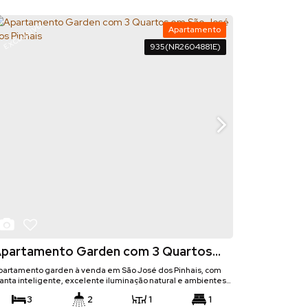
EXCLUSIVO
Apartamento
935
(NR2604881E)
partamento Garden com 3 Quartos
m São José dos Pinhais
partamento garden à venda em São José dos Pinhais, com
lanta inteligente, excelente iluminação natural e ambientes
em ventilados. Conta com um amplo garden de quase 30 m²,
3
2
1
1
erfeito para criar um espaço gourmet, área pet ou um