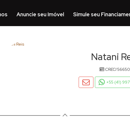
mos
Anuncie seu Imóvel
Simule seu Financiame
Natani Re
CRECI
56650
+55 (41) 99