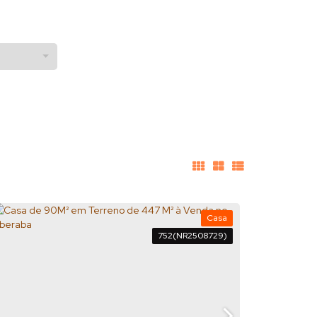
Casa
752
(NR2508729)