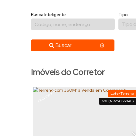
Busca Inteligente
Tipo
Tipo d
Buscar
Imóveis do Corretor
EXCLUSIVO!
Lote/Terreno
698
(NR2506684E)