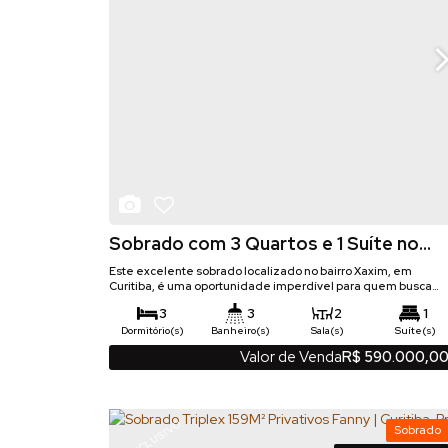
Sobrado com 3 Quartos e 1 Suíte no
Xaxim - Curitiba
Este excelente sobrado localizado no bairro Xaxim, em
Curitiba, é uma oportunidade imperdível para quem busca
praticidade e ótima localização. Com cômodos bem
3
3
2
1
distribuídos, o imóvel oferece ambientes ensolarados e
funcionais, ideais para o dia a dia da sua família. Destaques 
Dormitório(s)
Banheiro(s)
Sala(s)
Suíte(s)
imóvel: 3 quartos, sendo 1 suíte espaçosa Banheiro social no
2
115
m²
140
m²
.00
.35
Valor de Venda
R$
590.000,0
Privativo:
Total:
piso superior e lavabo no térreo 115 m² de...
Vaga(s)
115
m²
.00
Útil:
EXCLUSIVO
Sobrado