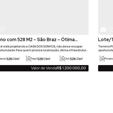
no com 528 M2 – São Braz – Ótima
Lote/T
ização!
Curiti
ocê está projetando a CASA DOS SONHOS, não deixe escapar
Terreno Pl
rtunidade.Para quem prioriza localização, ótima infraestrutura
oportunida
acilidades do dia a dia. 📍 Zoneamento: ZR-2 📏 Testada
totalmente
ado esquerdo: 44 m 🧾 Indicação
regiões ma
528
m²
528
m²
528
m²
.00
.00
.00
ativo:
Total:
Útil:
Privati
-6 Super bem localizado, próximo ao comércio
Área total
....
localizaçã
Valor de Venda
R$
1.200.000,00