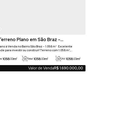
erreno Plano em São Braz -
ba/PR | Venda
ano à Venda no Bairro São Braz – 1.058 m² Excelente
de para investir ou construir! Terreno com 1.058 m²,
 plano e pronto para construir, localizado em uma das
is valorizadas do bairro São Braz. Destaques do imóvel:
1058
m²
1058
m²
1058
m²
.00
.00
.00
vo:
Total:
Útil:
 de 1.058 m²; Terreno plano; Pronto para construir; Excelente
o; Próximo à Avenida Toaldo Túlio;...
Valor de Venda
R$
1.690.000,00