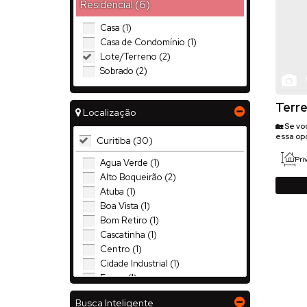
Residencial (6)
Casa (1)
Casa de Condomínio (1)
Lote/Terreno (2)
Sobrado (2)
Terre
Localização
Local
🏡 Se v
essa opo
Curitiba (30)
ao redor e as f
e fundos: 12 m 📐 Lado direito: 43 m 📐 L
Priv
Água Verde (1)
Fiscal: 39-120-017.000
Alto Boqueirão (2)
em geral:
Atuba (1)
Boa Vista (1)
Bom Retiro (1)
Cascatinha (1)
Centro (1)
Cidade Industrial (1)
Fanny (1)
Jardim Social (1)
Busca Inteligente
Juvevê (1)