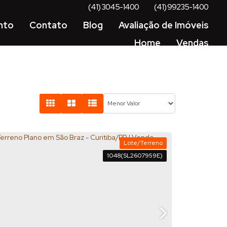
(41) 3045-1400
(41) 99235-1400
nto
Contato
Blog
Avaliação de Imóveis
Home
Vendas
Lote/Terreno
1048
(SL2607959E)