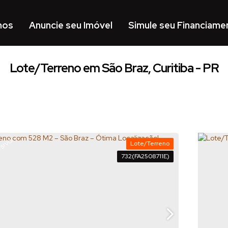
mos
Anuncie seu Imóvel
Simule seu Financiame
Lote/Terreno em São Braz, Curitiba - PR
SIVO!
Lote/Terreno
732
(FA2508711E)