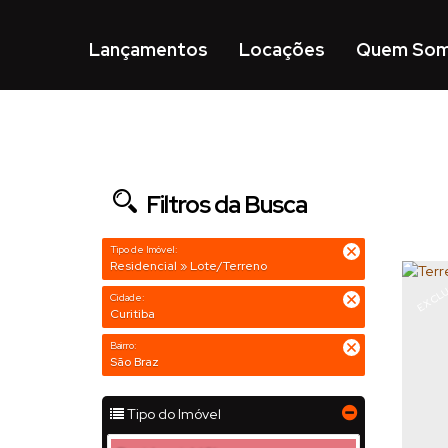
Lançamentos
Locações
Quem So
Filtros da Busca
Tipo de Imóvel:
Residencial » Lote/Terreno
EXCLU
Cidade:
Curitiba
Bairro:
São Braz
Tipo do Imóvel