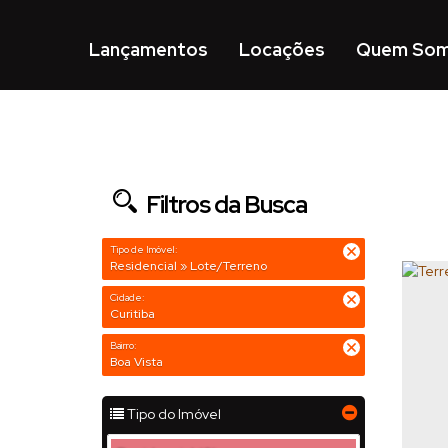
Lançamentos
Locações
Quem So
Filtros da Busca
Tipo de Imóvel:
Residencial » Lote/Terreno
Cidade:
Curitiba
Bairro:
Boa Vista
Tipo do Imóvel