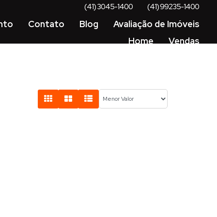
(41) 3045-1400
(41) 99235-1400
nto
Contato
Blog
Avaliação de Imóveis
Home
Vendas