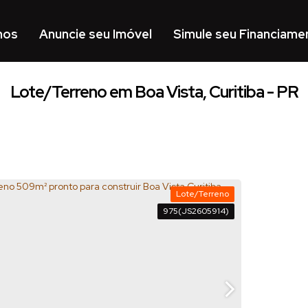
mos
Anuncie seu Imóvel
Simule seu Financiame
Lote/Terreno em Boa Vista, Curitiba - PR
Lote/Terreno
975
(JS2605914)