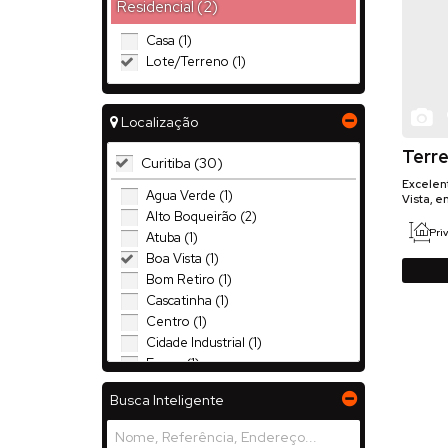
Residencial (2)
Casa (1)
Lote/Terreno (1)
Localização
Terre
Curitiba (30)
Vista
Excelent
Água Verde (1)
Vista, e
localiza
Alto Boqueirão (2)
pedestr
Priv
Atuba (1)
visibili
Boa Vista (1)
Bom Retiro (1)
Cascatinha (1)
Centro (1)
Cidade Industrial (1)
Fanny (1)
Jardim Social (1)
Busca Inteligente
Juvevê (1)
Lamenha Pequena (1)
Novo Mundo (1)