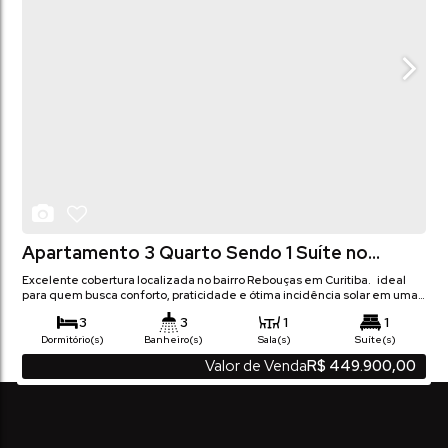
Apartamento 3 Quarto Sendo 1 Suíte no
Rebouças
Excelente cobertura localizada no bairro Rebouças em Curitiba. ideal
para quem busca conforto, praticidade e ótima incidência solar em uma
região estratégica da cidade. Com 99,21 m² de área privativa e 117,57 m²
3
3
1
1
de área total, o imóvel oferece ambientes amplos, bem distribuídos e
iluminados naturalmente. Situada no 3º andar e com face norte,
Dormitório(s)
Banheiro(s)
Sala(s)
Suíte(s)
proporciona excelente luminosidade...
1
99
m²
117
m²
.21
.57
Valor de Venda
R$
449.900,00
Privativo:
Total:
Vaga(s)
99
m²
.21
Útil: