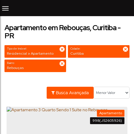
Apartamento em Rebouças, Curitiba -
PR
Tipo de Imóvel:
Cidade:
Residencial » Apartamento
Curitiba
Bairro:
Rebouças
Busca Avançada
Apartamento
998
(JS2605926)