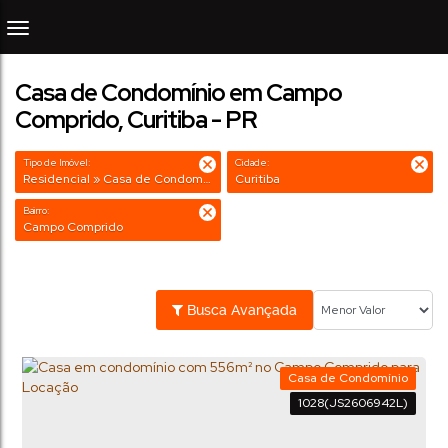
Casa de Condomínio em Campo
Comprido, Curitiba - PR
Tipo de Imóvel:
Cidade:
Residencial » Casa de Condomínio
Curitiba
Bairro:
Campo Comprido
Busca Avançada
Casa de Condomínio
1028
(JS2606942L)