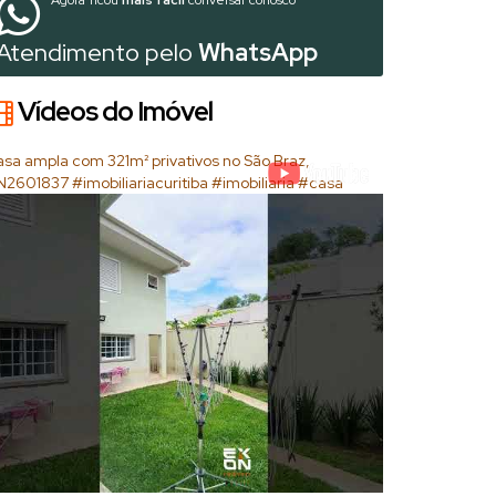
Agora ficou
mais fácil
conversar conosco
Atendimento pelo
WhatsApp
Vídeos do Imóvel
sa ampla com 321m² privativos no São Braz,
2601837 #imobiliariacuritiba #imobiliaria #casa