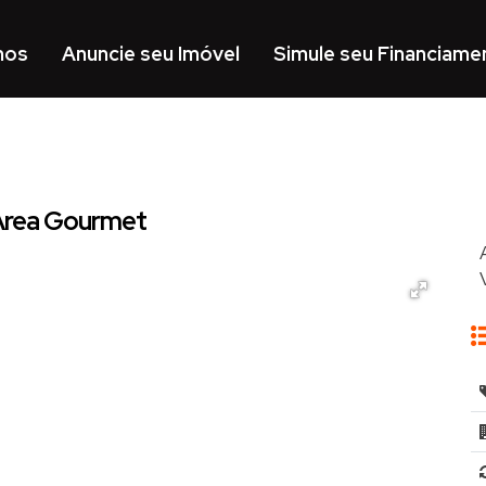
mos
Anuncie seu Imóvel
Simule seu Financiame
 Área Gourmet