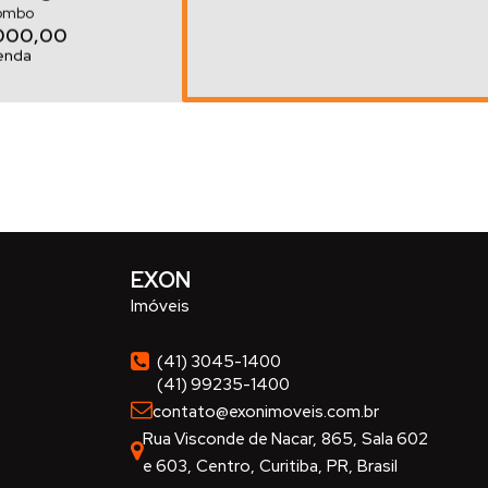
bo | Averbado e
ombo
000,00
ável
Venda
 quartos, Centro
EXON
Imóveis
o Magro com 3
dos em Terreno
(41) 3045-1400
(41) 99235-1400
contato@exonimoveis.com.br
Rua Visconde de Nacar
,
865
,
Sala 602
e 603
,
Centro
,
Curitiba
,
PR
,
Brasil