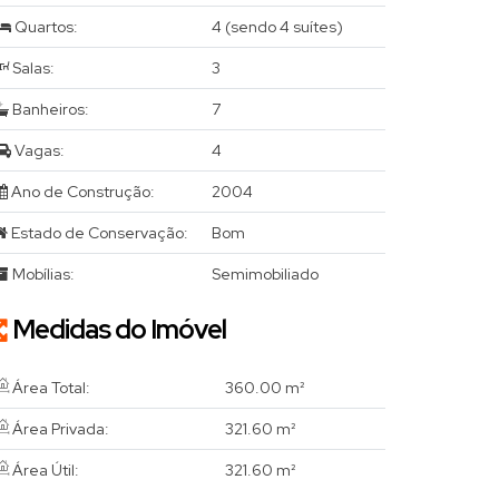
Quartos:
4 (sendo 4 suítes)
Salas:
3
Banheiros:
7
Vagas:
4
Ano de Construção:
2004
Estado de Conservação:
Bom
Mobílias:
Semimobiliado
Medidas do Imóvel
Área Total:
360
.00
m²
Área Privada:
321
.60
m²
Área Útil:
321
.60
m²