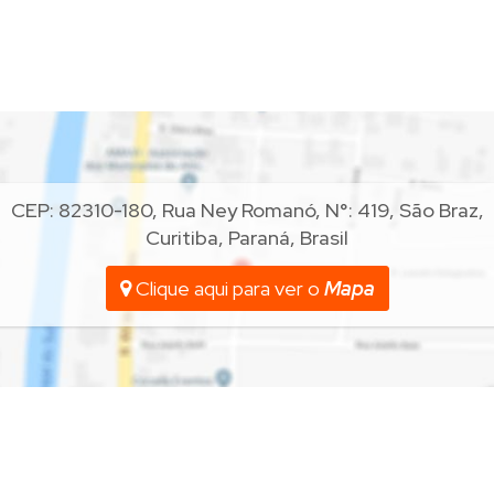
CEP: 82310-180
,
Rua Ney Romanó
,
N°:
419
,
São Braz
,
Curitiba
,
Paraná
,
Brasil
Clique aqui para ver o
Mapa