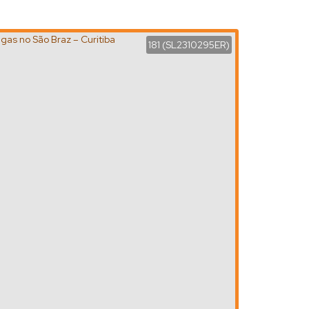
181
(SL2310295ER)