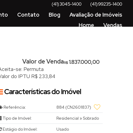
(41) 3045-1400
(41) 99235-1400
nto
Contato
Blog
Avaliação de Imóveis
Home
Vendas
Valor de Venda
1.837.000,00
R$
Aceita-se: Permuta
Valor do IPTU
R$
233,84
Características do Imóvel
Referência:
884
(CN2601837)
Tipo de Imóvel:
Residencial
»
Sobrado
Estágio do Imóvel:
Usado