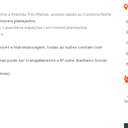
imo a Avenida Três Marias, acesso rápido ao Contorno Norte.
móveis planejados;
abo; Lavanderia espaçosa com moveis planejados
B
ro
closet e hidromassagem, todas as suítes contam com
s pode ser tranquilamente a 5ª suíte. Banheiro Social.
imas):