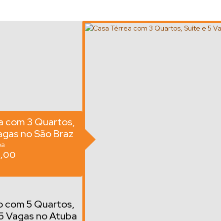
a com 3 Quartos,
agas no São Braz
ba
,00
 com 5 Quartos,
 5 Vagas no Atuba