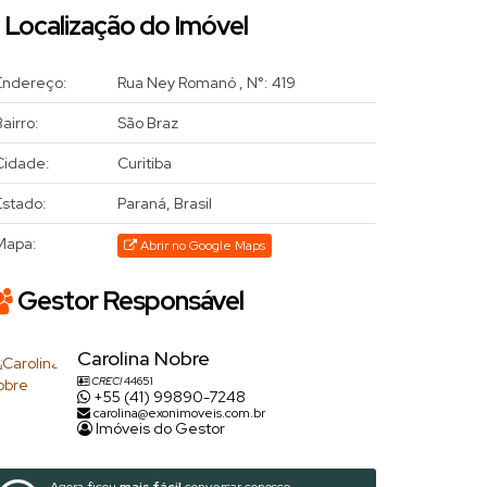
Localização do Imóvel
Endereço:
Rua Ney Romanó
,
N°:
419
airro:
São Braz
Cidade:
Curitiba
Estado:
Paraná, Brasil
Mapa:
Abrir no Google Maps
Gestor Responsável
Carolina Nobre
CRECI
44651
+55 (41) 99890-7248
carolina@exonimoveis.com.br
Imóveis do Gestor