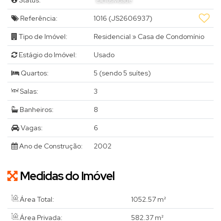
Status:
Exclusividade
Referência:
1016
(JS2606937)
Tipo de Imóvel:
Residencial
»
Casa de Condomínio
Estágio do Imóvel:
Usado
Quartos:
5 (sendo 5 suítes)
Salas:
3
Banheiros:
8
Vagas:
6
Ano de Construção:
2002
Medidas do Imóvel
Área Total:
1052
.57
m²
Área Privada:
582
.37
m²