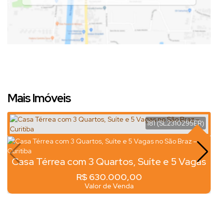
Mais Imóveis
181
(SL2310295ER)
Casa Térrea com 3 Quartos, Suíte e 5 Vagas
no São Braz – Curitiba
R$
630.000,00
Valor de Venda