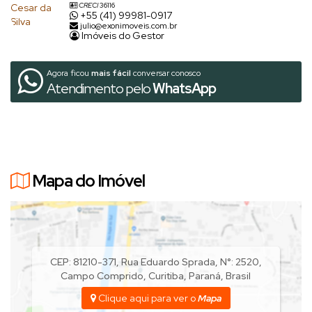
CRECI
36116
+55 (41) 99981-0917
julio@exonimoveis.com.br
Imóveis do Gestor
Agora ficou
mais fácil
conversar conosco
Atendimento pelo
WhatsApp
Mapa do Imóvel
CEP: 81210-371
,
Rua Eduardo Sprada
,
N°:
2520
,
Campo Comprido
,
Curitiba
,
Paraná
,
Brasil
Clique aqui para ver o
Mapa