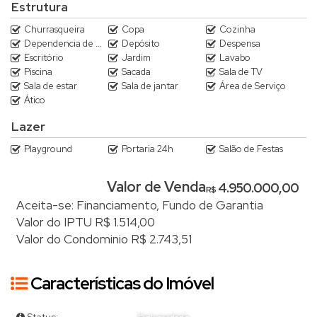
Estrutura
Churrasqueira
Copa
Cozinha
Dependencia de empregada
Depósito
Despensa
Escritório
Jardim
Lavabo
Piscina
Sacada
Sala de TV
Sala de estar
Sala de jantar
Área de Serviço
Ático
Lazer
Playground
Portaria 24h
Salão de Festas
Valor de Venda
4.950.000,00
R$
Aceita-se: Financiamento, Fundo de Garantia
Valor do IPTU
R$
1.514,00
Valor do Condominio
R$
2.743,51
Características do Imóvel