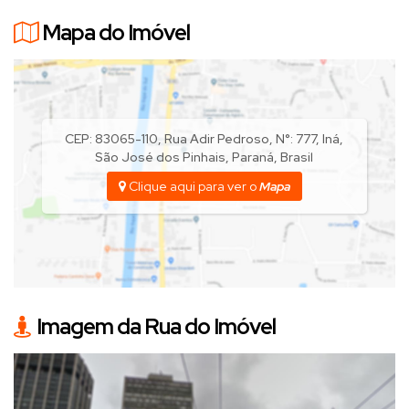
Mapa do Imóvel
CEP: 83065-110
,
Rua Adir Pedroso
,
N°:
777
,
Iná
,
São José dos Pinhais
,
Paraná
,
Brasil
Clique aqui para ver o
Mapa
Imagem da Rua do Imóvel