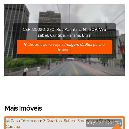
CEP: 80320-270
,
Rua Parintins
,
N°:
209
,
Vila
Izabel
,
Curitiba
,
Paraná
,
Brasil
Clique aqui e veja a
Imagem da Rua
para o
Imóvel
Mais Imóveis
181
(SL2310295ER)