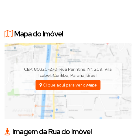
Mapa do Imóvel
CEP: 80320-270
,
Rua Parintins
,
N°:
209
,
Vila
Izabel
,
Curitiba
,
Paraná
,
Brasil
Clique aqui para ver o
Mapa
Imagem da Rua do Imóvel