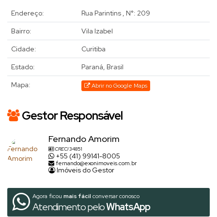
Endereço:
Rua Parintins
,
N°:
209
Bairro:
Vila Izabel
Cidade:
Curitiba
Estado:
Paraná, Brasil
Mapa:
Abrir no Google Maps
Gestor Responsável
Fernando Amorim
CRECI
34851
+55 (41) 99141-8005
fernando@exonimoveis.com.br
Imóveis do Gestor
Agora ficou
mais fácil
conversar conosco
Atendimento pelo
WhatsApp