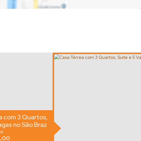
a com 3 Quartos,
agas no São Braz
ba
,00