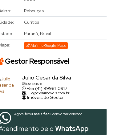
airro:
Rebouças
Cidade:
Curitiba
Estado:
Paraná, Brasil
Mapa:
Abrir no Google Maps
Gestor Responsável
Julio Cesar da Silva
CRECI
36116
+55 (41) 99981-0917
julio@exonimoveis.com.br
Imóveis do Gestor
Agora ficou
mais fácil
conversar conosco
Atendimento pelo
WhatsApp