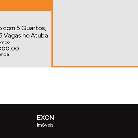
 com 5 Quartos,
 5 Vagas no Atuba
bo | Averbado e
ombo
000,00
ável
Venda
 quartos, Centro
EXON
Imóveis
o Magro com 3
dos em Terreno