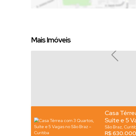
Mais Imóveis
Casa Térre
Suíte e 5 V
– Curitiba
São Braz
Curiti
R$
630.000