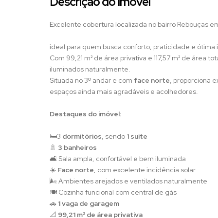
Descrição do Imóvel
Excelente cobertura localizada no bairro Rebouças em
ideal para quem busca conforto, praticidade e ótima 
Com 99,21 m² de área privativa e 117,57 m² de área to
iluminados naturalmente.
Situada no 3º andar e com
face norte
, proporciona 
espaços ainda mais agradáveis e acolhedores.
Destaques do imóvel:
🛏️3
dormitórios
, sendo
1 suíte
🚿
3 banheiros
🛋️ Sala ampla, confortável e bem iluminada
☀️
Face norte
, com excelente incidência solar
🌬️ Ambientes arejados e ventilados naturalmente
🍽️ Cozinha funcional com central de gás
🚗
1 vaga de garagem
📐
99,21 m² de área privativa