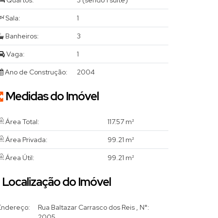
Quartos:
3 (sendo 1 suíte)
Sala:
1
Banheiros:
3
Vaga:
1
Ano de Construção:
2004
Medidas do Imóvel
Área Total:
117
.57
m²
Área Privada:
99
.21
m²
Área Útil:
99
.21
m²
Localização do Imóvel
Endereço:
Rua Baltazar Carrasco dos Reis
,
N°:
2005