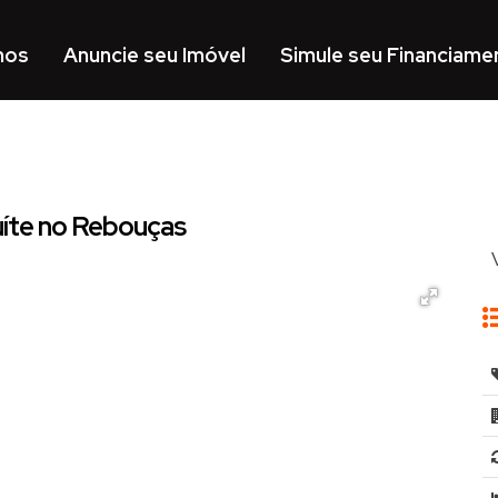
mos
Anuncie seu Imóvel
Simule seu Financiame
íte no Rebouças