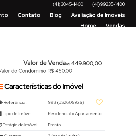
(41) 3045-1400
(41) 99235-1400
nto
Contato
Blog
Avaliação de Imóveis
Home
Vendas
Valor de Venda
449.900,00
R$
Valor do Condominio
R$
450,00
Características do Imóvel
Referência:
998
(JS2605926)
Tipo de Imóvel:
Residencial
»
Apartamento
Estágio do Imóvel:
Pronto