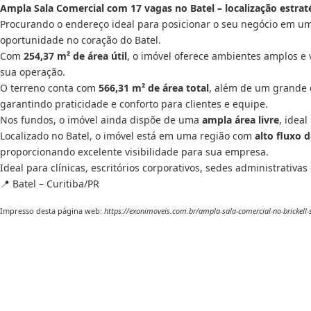
Ampla Sala Comercial com 17 vagas no Batel – localização estrat
Procurando o endereço ideal para posicionar o seu negócio em um
oportunidade no coração do Batel.
Com
254,37 m² de área útil
, o imóvel oferece ambientes amplos e 
sua operação.
O terreno conta com
566,31 m² de área total
, além de um grande 
garantindo praticidade e conforto para clientes e equipe.
Nos fundos, o imóvel ainda dispõe de uma
ampla área livre
, idea
Localizado no Batel, o imóvel está em uma região com
alto fluxo 
proporcionando excelente visibilidade para sua empresa.
Ideal para clínicas, escritórios corporativos, sedes administrativa
📍 Batel – Curitiba/PR
Impresso desta página web:
https://exonimoveis.com.br/ampla-sala-comercial-no-brickell-s