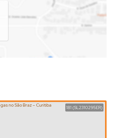
181
(SL2310295ER)