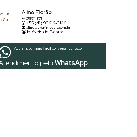
Aline Florão
CRECI
48171
+55 (41) 99616-3140
aline@exonimoveis.com.br
Imóveis do Gestor
Agora ficou
mais fácil
conversar conosco
Atendimento pelo
WhatsApp