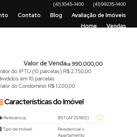
(41) 3045-1400
(41) 99235-1400
nto
Contato
Blog
Avaliação de Imóveis
Home
Vendas
Valor de Venda
990.000,00
R$
Valor do IPTU (10 parcelas)
R$
2.750,00
divididos em 10 parcelas
Valor do Condominio
R$
1.200,00
Características do Imóvel
Referência:
857
(AF2511812)
Tipo de Imóvel:
Residencial
»
Apartamento