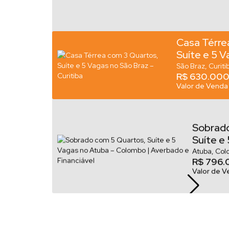
Casa Térre
Suíte e 5 V
– Curitiba
São Braz
Curiti
R$
630.000
Valor de Venda
Sobrado
Suíte e
– Colom
Atuba
Col
R$
796.
Financi
Valor de 
Apartamento - 3
- Curitiba