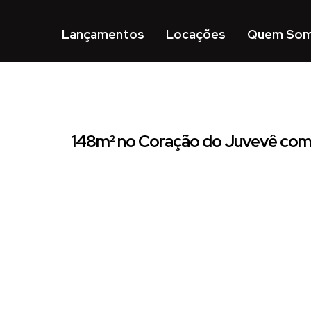
Lançamentos
Locações
Quem So
148m² no Coração do Juvevê com P