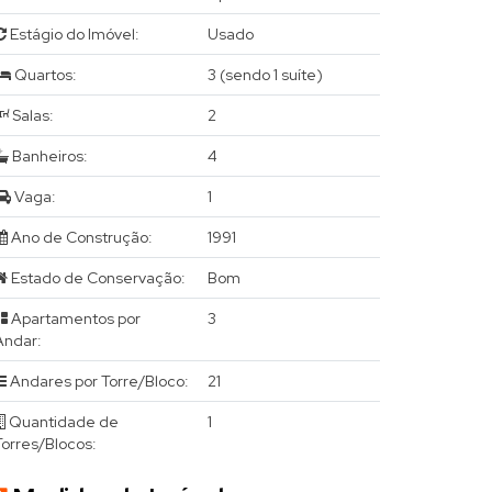
Estágio do Imóvel:
Usado
Quartos:
3 (sendo 1 suíte)
Salas:
2
Banheiros:
4
Vaga:
1
Ano de Construção:
1991
Estado de Conservação:
Bom
Apartamentos por
3
Andar:
Andares por Torre/Bloco:
21
Quantidade de
1
Torres/Blocos: