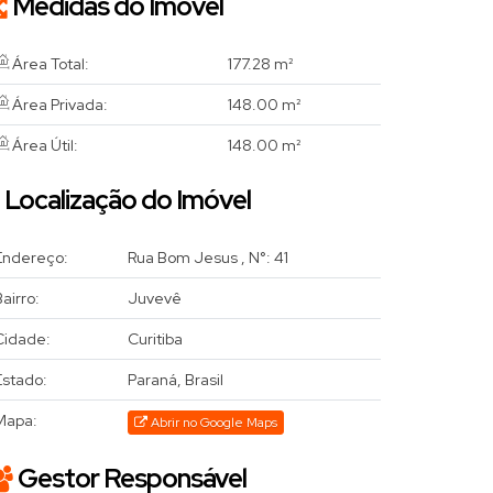
Medidas do Imóvel
Área Total:
177
.28
m²
Área Privada:
148
.00
m²
Área Útil:
148
.00
m²
Localização do Imóvel
Endereço:
Rua Bom Jesus
,
N°:
41
airro:
Juvevê
Cidade:
Curitiba
Estado:
Paraná, Brasil
Mapa:
Abrir no Google Maps
Gestor Responsável