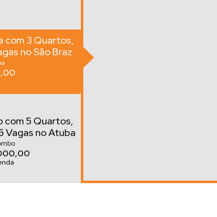
a com 3 Quartos,
agas no São Braz
ba
,00
 com 5 Quartos,
 5 Vagas no Atuba
bo | Averbado e
ombo
000,00
ável
Venda
 quartos, Centro