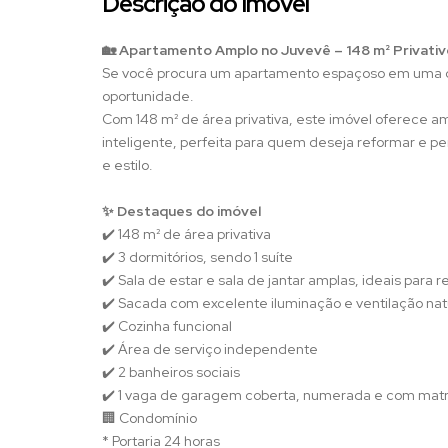
Descrição do Imóvel
🏡 Apartamento Amplo no Juvevê – 148 m² Privativ
Se você procura um apartamento espaçoso em uma da
oportunidade.
Com 148 m² de área privativa, este imóvel oferece a
inteligente, perfeita para quem deseja reformar e pe
e estilo.
✨ Destaques do imóvel
✔️ 148 m² de área privativa
✔️ 3 dormitórios, sendo 1 suíte
✔️ Sala de estar e sala de jantar amplas, ideais para 
✔️ Sacada com excelente iluminação e ventilação nat
✔️ Cozinha funcional
✔️ Área de serviço independente
✔️ 2 banheiros sociais
✔️ 1 vaga de garagem coberta, numerada e com matrí
🏢 Condomínio
* Portaria 24 horas